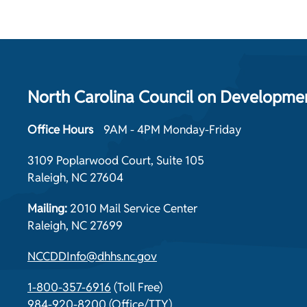
North Carolina Council on Development
Office Hours
9AM - 4PM Monday-Friday
3109 Poplarwood Court, Suite 105
Raleigh, NC 27604
Mailing:
2010 Mail Service Center
Raleigh, NC 27699
NCCDDInfo@dhhs.nc.gov
1-800-357-6916
(Toll Free)
984-920-8200
(Office/TTY)