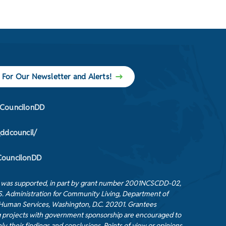
 For Our Newsletter and Alerts!
CouncilonDD
_ddcouncil/
ouncilonDD
t was supported, in part by grant number 2001NCSCDD-02,
S. Administration for Community Living, Department of
Human Services, Washington, D.C. 20201. Grantees
 projects with government sponsorship are encouraged to
ly their findings and conclusions. Points of view or opinions