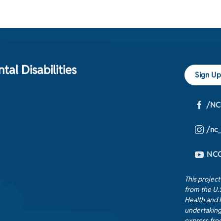
al Disabilities
Sign Up
/NC
/nc
NCC
This projec
from the U.
Health and 
undertaking
express free