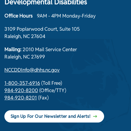
Developmental Disabilities
Office Hours
9AM - 4PM Monday-Friday
3109 Poplarwood Court, Suite 105
Raleigh, NC 27604
Mailing:
2010 Mail Service Center
Raleigh, NC 27699
NCCDDInfo@dhhs.nc.gov
1-800-357-6916
(Toll Free)
984-920-8200
(Office/TTY)
984-920-8201
(Fax)
Sign Up For Our Newsletter and Alerts!